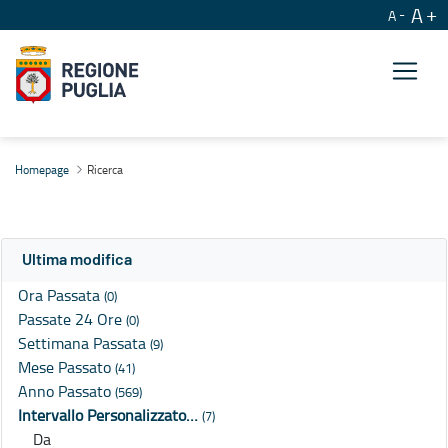
A
A
Ricerca
Homepage
Ricerca
Ultima modifica
Ora Passata
(0)
Passate 24 Ore
(0)
Settimana Passata
(9)
Mese Passato
(41)
Anno Passato
(569)
Intervallo Personalizzato…
(7)
Da