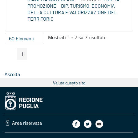
PROMOZIONE
DIP. TURISMO, ECONOMIA
DELLA CULTURA E VALORIZZAZIONE DEL
TERRITORIO
Mostrati 1 - 7 su 7 risultati.
60 Elementi
Per pagina
1
Pagina Precedente
Pagina Seguente
Pagina
Ascolta
Valuta questo sito
Area riservata