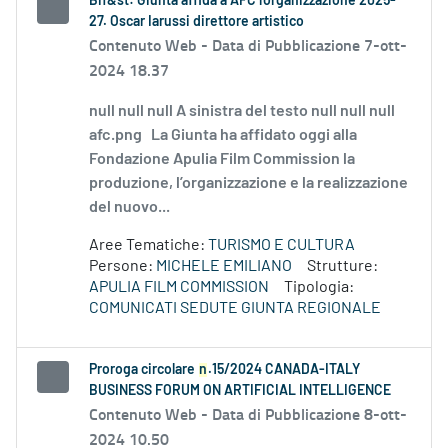
Bif&st: Giunta affida a AFC l'organizzazione 2025-
27. Oscar Iarussi direttore artistico
Contenuto Web -
Data di Pubblicazione 7-ott-
2024 18.37
null null null A sinistra del testo null null null
afc.png La Giunta ha affidato oggi alla
Fondazione Apulia Film Commission la
produzione, l’organizzazione e la realizzazione
del nuovo...
Aree Tematiche:
TURISMO E CULTURA
Persone:
MICHELE EMILIANO
Strutture:
APULIA FILM COMMISSION
Tipologia:
COMUNICATI SEDUTE GIUNTA REGIONALE
Proroga circolare
n
.15/2024 CANADA-ITALY
BUSINESS FORUM ON ARTIFICIAL INTELLIGENCE
Contenuto Web -
Data di Pubblicazione 8-ott-
2024 10.50