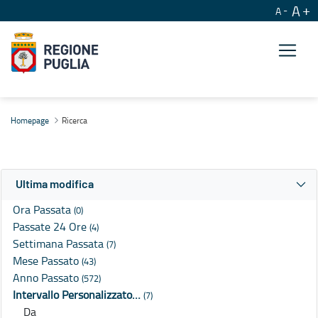
A
A
Ricerca
Homepage
Ricerca
Ultima modifica
Ora Passata
(0)
Passate 24 Ore
(4)
Settimana Passata
(7)
Mese Passato
(43)
Anno Passato
(572)
Intervallo Personalizzato…
(7)
Da