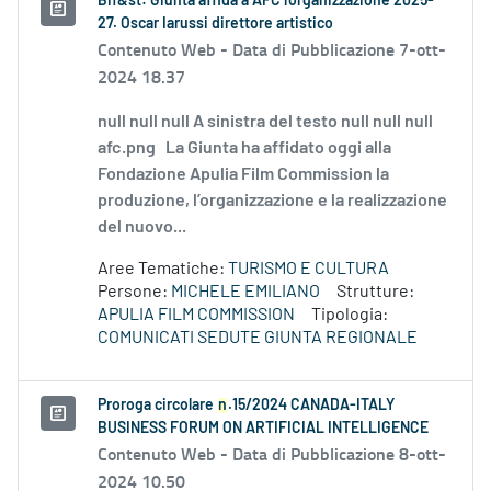
Bif&st: Giunta affida a AFC l'organizzazione 2025-
27. Oscar Iarussi direttore artistico
Contenuto Web -
Data di Pubblicazione 7-ott-
2024 18.37
null null null A sinistra del testo null null null
afc.png La Giunta ha affidato oggi alla
Fondazione Apulia Film Commission la
produzione, l’organizzazione e la realizzazione
del nuovo...
Aree Tematiche:
TURISMO E CULTURA
Persone:
MICHELE EMILIANO
Strutture:
APULIA FILM COMMISSION
Tipologia:
COMUNICATI SEDUTE GIUNTA REGIONALE
Proroga circolare
n
.15/2024 CANADA-ITALY
BUSINESS FORUM ON ARTIFICIAL INTELLIGENCE
Contenuto Web -
Data di Pubblicazione 8-ott-
2024 10.50