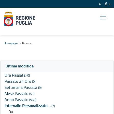
A
A
Ricerca
Homepage
Ricerca
Ultima modifica
Ora Passata
(0)
Passate 24 Ore
(0)
Settimana Passata
(9)
Mese Passato
(41)
Anno Passato
(569)
Intervallo Personalizzato…
(7)
Da