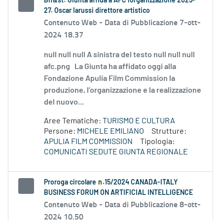
Bif&st: Giunta affida a AFC l'organizzazione 2025-
27. Oscar Iarussi direttore artistico
Contenuto Web -
Data di Pubblicazione 7-ott-
2024 18.37
null null null A sinistra del testo null null null
afc.png La Giunta ha affidato oggi alla
Fondazione Apulia Film Commission la
produzione, l’organizzazione e la realizzazione
del nuovo...
Aree Tematiche:
TURISMO E CULTURA
Persone:
MICHELE EMILIANO
Strutture:
APULIA FILM COMMISSION
Tipologia:
COMUNICATI SEDUTE GIUNTA REGIONALE
Proroga circolare
n
.15/2024 CANADA-ITALY
BUSINESS FORUM ON ARTIFICIAL INTELLIGENCE
Contenuto Web -
Data di Pubblicazione 8-ott-
2024 10.50