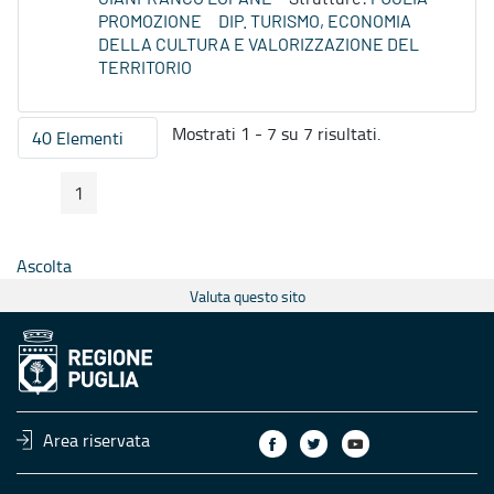
PROMOZIONE
DIP. TURISMO, ECONOMIA
DELLA CULTURA E VALORIZZAZIONE DEL
TERRITORIO
Mostrati 1 - 7 su 7 risultati.
40 Elementi
Per pagina
1
Pagina Precedente
Pagina Seguente
Pagina
Ascolta
Valuta questo sito
Area riservata