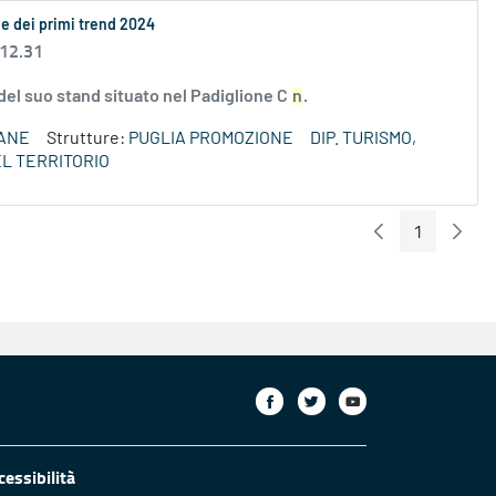
ne dei primi trend 2024
 12.31
del suo stand situato nel Padiglione C
n
.
ANE
Strutture:
PUGLIA PROMOZIONE
DIP. TURISMO,
L TERRITORIO
1
Pagina Preceden
Pagin
Pagina
cessibilità