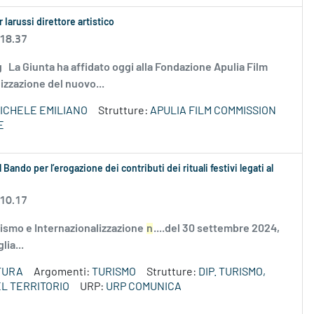
 Iarussi direttore artistico
 18.37
.png La Giunta ha affidato oggi alla Fondazione Apulia Film
izzazione del nuovo...
ICHELE EMILIANO
Strutture:
APULIA FILM COMMISSION
E
 Bando per l’erogazione dei contributi dei rituali festivi legati al
 10.17
ismo e Internazionalizzazione
n
....del 30 settembre 2024,
lia...
TURA
Argomenti:
TURISMO
Strutture:
DIP. TURISMO,
L TERRITORIO
URP:
URP COMUNICA