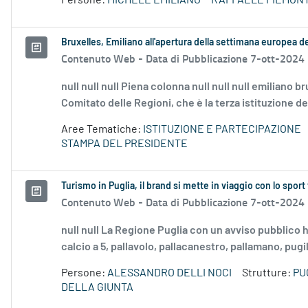
Persone:
MICHELE EMILIANO
RAFFAELE PIEMON
Bruxelles, Emiliano all'apertura della settimana europea d
Contenuto Web -
Data di Pubblicazione 7-ott-2024
null null null Piena colonna null null null emiliano br
Comitato delle Regioni, che è la terza istituzione de
Aree Tematiche:
ISTITUZIONE E PARTECIPAZIONE
STAMPA DEL PRESIDENTE
Turismo in Puglia, il brand si mette in viaggio con lo sport 
Contenuto Web -
Data di Pubblicazione 7-ott-2024
null null La Regione Puglia con un avviso pubblico ha
calcio a 5, pallavolo, pallacanestro, pallamano, pugila
Persone:
ALESSANDRO DELLI NOCI
Strutture:
PU
DELLA GIUNTA