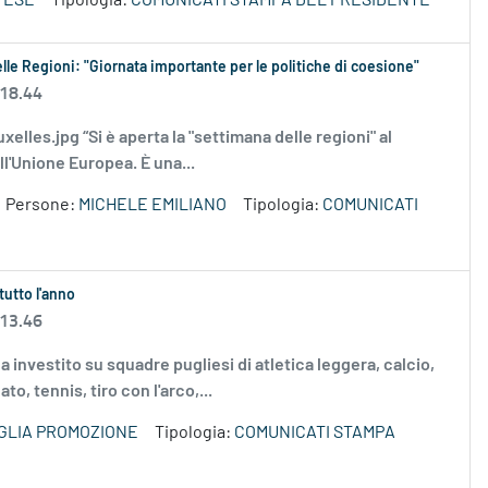
TESE
Tipologia:
COMUNICATI STAMPA DEL PRESIDENTE
elle Regioni: "Giornata importante per le politiche di coesione"
 18.44
uxelles.jpg “Si è aperta la "settimana delle regioni" al
ll'Unione Europea. È una...
Persone:
MICHELE EMILIANO
Tipologia:
COMUNICATI
tutto l'anno
 13.46
 investito su squadre pugliesi di atletica leggera, calcio,
to, tennis, tiro con l'arco,...
GLIA PROMOZIONE
Tipologia:
COMUNICATI STAMPA