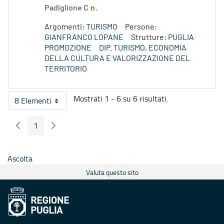
Padiglione C
n
.
Argomenti:
TURISMO
Persone:
GIANFRANCO LOPANE
Strutture:
PUGLIA
PROMOZIONE
DIP. TURISMO, ECONOMIA
DELLA CULTURA E VALORIZZAZIONE DEL
TERRITORIO
Mostrati 1 - 6 su 6 risultati.
8 Elementi
Per pagina
1
Pagina Precedente
Pagina Seguente
Pagina
Ascolta
Valuta questo sito