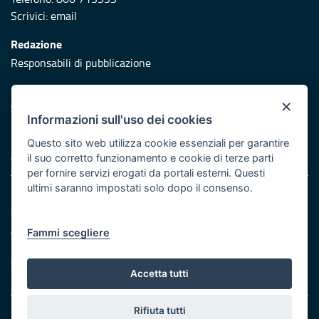
Scrivici:
email
Redazione
Responsabili di pubblicazione
Protezione civile
×
Vai al sito di Protezione Civile Puglia
Informazioni sull'uso dei cookies
Iniziativa finanziata con risorse del POR Puglia 2014/2020 -
Questo sito web utilizza cookie essenziali per garantire
Asse XI
il suo corretto funzionamento e cookie di terze parti
per fornire servizi erogati da portali esterni. Questi
ultimi saranno impostati solo dopo il consenso.
Note legali
Cookie e privacy
Atti di notifica
Fammi scegliere
Feed RSS
Servizi Intranet
Accetta tutti
Rifiuta tutti
© Regione Puglia