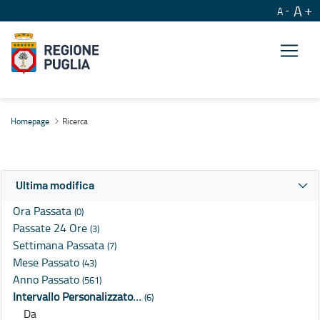
A
A
Ricerca
Homepage
Ricerca
Ultima modifica
Ora Passata
(0)
Passate 24 Ore
(3)
Settimana Passata
(7)
Mese Passato
(43)
Anno Passato
(561)
Intervallo Personalizzato…
(6)
Da