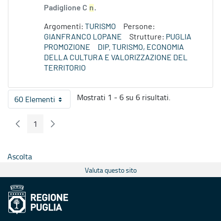
Padiglione C
n
.
Argomenti:
TURISMO
Persone:
GIANFRANCO LOPANE
Strutture:
PUGLIA
PROMOZIONE
DIP. TURISMO, ECONOMIA
DELLA CULTURA E VALORIZZAZIONE DEL
TERRITORIO
Mostrati 1 - 6 su 6 risultati.
60 Elementi
Per pagina
1
Pagina Precedente
Pagina Seguente
Pagina
Ascolta
Valuta questo sito