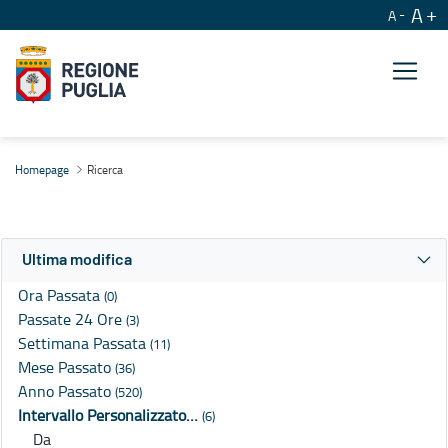
A
A
Ricerca
Homepage
Ricerca
Ultima modifica
Ora Passata
(0)
Passate 24 Ore
(3)
Settimana Passata
(11)
Mese Passato
(36)
Anno Passato
(520)
Intervallo Personalizzato…
(6)
Da