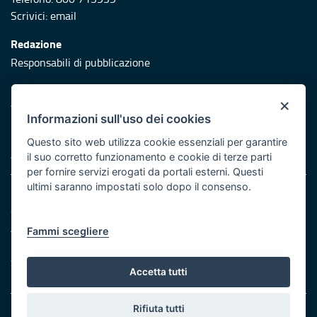
Scrivici:
email
Redazione
Responsabili di pubblicazione
Protezione civile
×
Vai al sito di Protezione Civile Puglia
Informazioni sull'uso dei cookies
Iniziativa finanziata con risorse del POR Puglia 2014/2020 -
Questo sito web utilizza cookie essenziali per garantire
Asse XI
il suo corretto funzionamento e cookie di terze parti
per fornire servizi erogati da portali esterni. Questi
ultimi saranno impostati solo dopo il consenso.
Note legali
Cookie e privacy
Atti di notifica
Fammi scegliere
Feed RSS
Servizi Intranet
Accetta tutti
Rifiuta tutti
© Regione Puglia