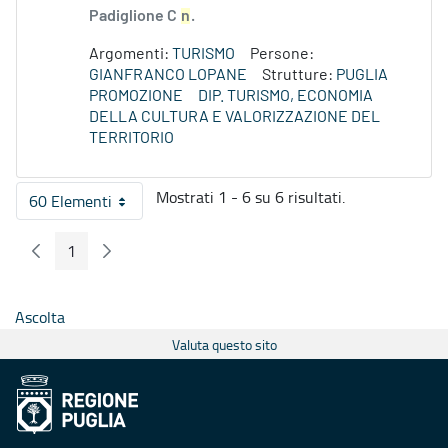
Padiglione C
n
.
Argomenti:
TURISMO
Persone:
GIANFRANCO LOPANE
Strutture:
PUGLIA
PROMOZIONE
DIP. TURISMO, ECONOMIA
DELLA CULTURA E VALORIZZAZIONE DEL
TERRITORIO
Mostrati 1 - 6 su 6 risultati.
60 Elementi
Per pagina
1
Pagina Precedente
Pagina Seguente
Pagina
Ascolta
Valuta questo sito