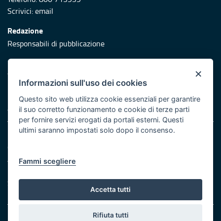
Scrivici:
email
Redazione
Responsabili di pubblicazione
Protezione civile
×
Vai al sito di Protezione Civile Puglia
Informazioni sull'uso dei cookies
Iniziativa finanziata con risorse del POR Puglia 2014/2020 -
Questo sito web utilizza cookie essenziali per garantire
Asse XI
il suo corretto funzionamento e cookie di terze parti
per fornire servizi erogati da portali esterni. Questi
ultimi saranno impostati solo dopo il consenso.
Note legali
Cookie e privacy
Atti di notifica
Fammi scegliere
Feed RSS
Servizi Intranet
Accetta tutti
Rifiuta tutti
© Regione Puglia