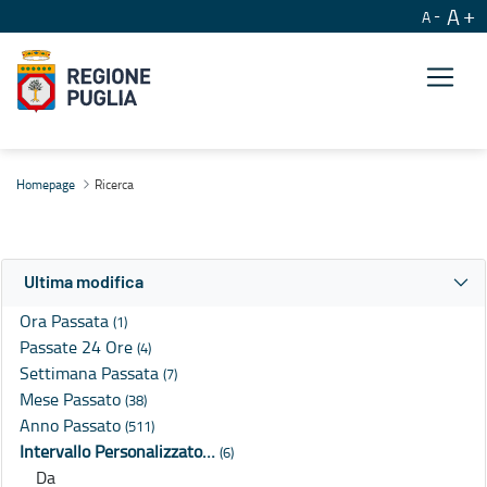
A
A
Ricerca
Homepage
Ricerca
Ultima modifica
Ora Passata
(1)
Passate 24 Ore
(4)
Settimana Passata
(7)
Mese Passato
(38)
Anno Passato
(511)
Intervallo Personalizzato…
(6)
Da