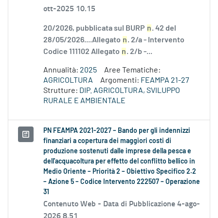
ott-2025 10.15
20/2026, pubblicata sul BURP
n
. 42 del
28/05/2026....Allegato
n
. 2/a - Intervento
Codice 111102 Allegato
n
. 2/b -...
Annualità:
2025
Aree Tematiche:
AGRICOLTURA
Argomenti:
FEAMPA 21-27
Strutture:
DIP. AGRICOLTURA, SVILUPPO
RURALE E AMBIENTALE
PN FEAMPA 2021-2027 – Bando per gli indennizzi
finanziari a copertura dei maggiori costi di
produzione sostenuti dalle imprese della pesca e
dell'acquacoltura per effetto del conflitto bellico in
Medio Oriente – Priorità 2 – Obiettivo Specifico 2.2
– Azione 5 – Codice Intervento 222507 – Operazione
31
Contenuto Web -
Data di Pubblicazione 4-ago-
2026 8.51