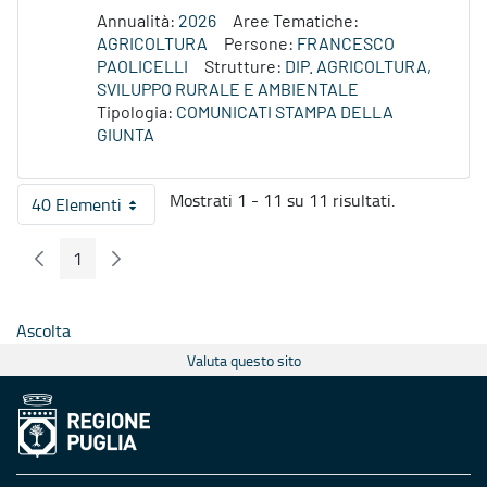
Annualità:
2026
Aree Tematiche:
AGRICOLTURA
Persone:
FRANCESCO
PAOLICELLI
Strutture:
DIP. AGRICOLTURA,
SVILUPPO RURALE E AMBIENTALE
Tipologia:
COMUNICATI STAMPA DELLA
GIUNTA
Mostrati 1 - 11 su 11 risultati.
40 Elementi
Per pagina
1
Pagina Precedente
Pagina Seguente
Pagina
Ascolta
Valuta questo sito