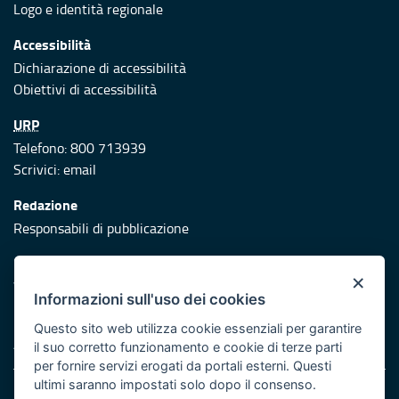
Logo e identità regionale
Accessibilità
Dichiarazione di accessibilità
Obiettivi di accessibilità
URP
Telefono: 800 713939
Scrivici:
email
Redazione
Responsabili di pubblicazione
Protezione civile
×
Vai al sito di Protezione Civile Puglia
Informazioni sull'uso dei cookies
Iniziativa finanziata con risorse del POR Puglia 2014/2020 -
Questo sito web utilizza cookie essenziali per garantire
Asse XI
il suo corretto funzionamento e cookie di terze parti
per fornire servizi erogati da portali esterni. Questi
ultimi saranno impostati solo dopo il consenso.
Note legali