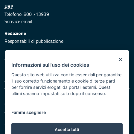
URP
Telefono: 800 713939
Scrivici:
email
Redazione
Responsabili di pubblicazione
Protezione civile
×
Vai al sito di Protezione Civile Puglia
Informazioni sull'uso dei cookies
Iniziativa finanziata con risorse del POR Puglia 2014/2020 -
Questo sito web utilizza cookie essenziali per garantire
Asse XI
il suo corretto funzionamento e cookie di terze parti
per fornire servizi erogati da portali esterni. Questi
ultimi saranno impostati solo dopo il consenso.
Note legali
Cookie e privacy
Atti di notifica
Fammi scegliere
Feed RSS
Servizi Intranet
Accetta tutti