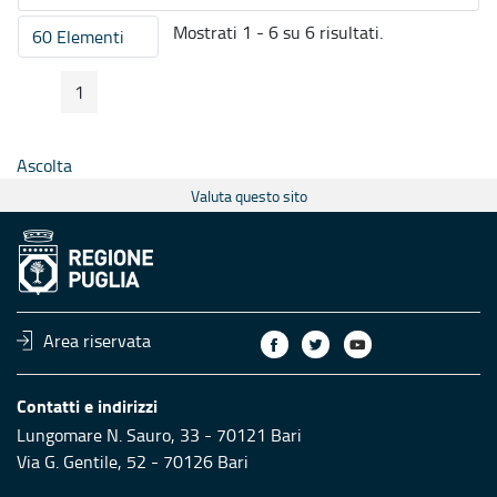
Mostrati 1 - 6 su 6 risultati.
60 Elementi
Per pagina
1
Pagina Precedente
Pagina Seguente
Pagina
Ascolta
Valuta questo sito
Area riservata
Contatti e indirizzi
Lungomare N. Sauro, 33 - 70121 Bari
Via G. Gentile, 52 - 70126 Bari