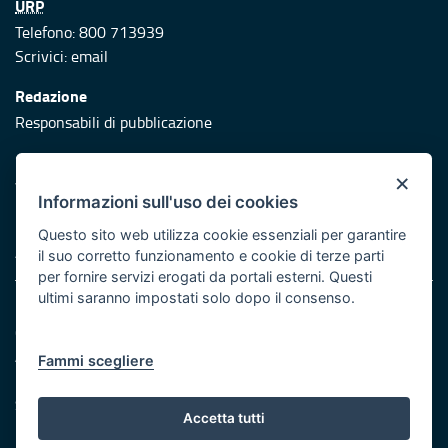
URP
Telefono: 800 713939
Scrivici:
email
Redazione
Responsabili di pubblicazione
Protezione civile
×
Vai al sito di Protezione Civile Puglia
Informazioni sull'uso dei cookies
Iniziativa finanziata con risorse del POR Puglia 2014/2020 -
Questo sito web utilizza cookie essenziali per garantire
Asse XI
il suo corretto funzionamento e cookie di terze parti
per fornire servizi erogati da portali esterni. Questi
ultimi saranno impostati solo dopo il consenso.
Note legali
Cookie e privacy
Atti di notifica
Fammi scegliere
Feed RSS
Servizi Intranet
Accetta tutti