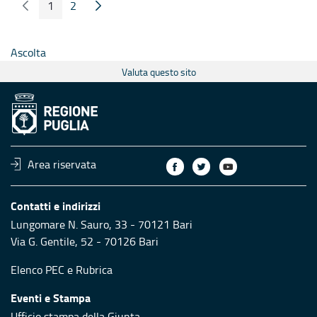
1
2
Pagina Precedente
Pagina Seguente
Pagina
Pagina
Ascolta
Valuta questo sito
Area riservata
Contatti e indirizzi
Lungomare N. Sauro, 33 - 70121 Bari
Via G. Gentile, 52 - 70126 Bari
Elenco PEC
e
Rubrica
Eventi e Stampa
Ufficio stampa della Giunta