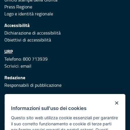
Press Regione
Logo e identità regionale
Accessibilità
Dichiarazione di accessibilità
Obiettivi di accessibilità
URP
Telefono: 800 713939
Scrivici:
email
Redazione
Responsabili di pubblicazione
Protezione civile
×
Vai al sito di Protezione Civile Puglia
Informazioni sull'uso dei cookies
Iniziativa finanziata con risorse del POR Puglia 2014/2020 -
Questo sito web utilizza cookie essenziali per garantire
Asse XI
il suo corretto funzionamento e cookie di terze parti
per fornire servizi erogati da portali esterni. Questi