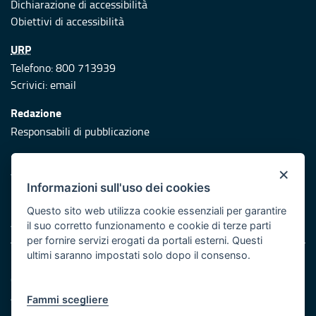
Dichiarazione di accessibilità
Obiettivi di accessibilità
URP
Telefono: 800 713939
Scrivici:
email
Redazione
Responsabili di pubblicazione
Protezione civile
×
Vai al sito di Protezione Civile Puglia
Informazioni sull'uso dei cookies
Iniziativa finanziata con risorse del POR Puglia 2014/2020 -
Questo sito web utilizza cookie essenziali per garantire
Asse XI
il suo corretto funzionamento e cookie di terze parti
per fornire servizi erogati da portali esterni. Questi
ultimi saranno impostati solo dopo il consenso.
Note legali
Cookie e privacy
Atti di notifica
Fammi scegliere
Feed RSS