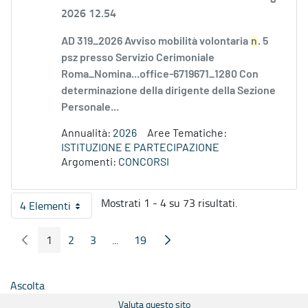
2026 12.54
AD 319_2026 Avviso mobilità volontaria
n
. 5
psz presso Servizio Cerimoniale
Roma_Nomina...office-6719671_1280 Con
determinazione della dirigente della Sezione
Personale...
Annualità:
2026
Aree Tematiche:
ISTITUZIONE E PARTECIPAZIONE
Argomenti:
CONCORSI
Mostrati 1 - 4 su 73 risultati.
4 Elementi
Per pagina
1
2
3
...
19
Pagina Precedente
Pagina Seguente
Pagina
Pagina
Pagina
Pagine intermedie
Pagina
Ascolta
Valuta questo sito