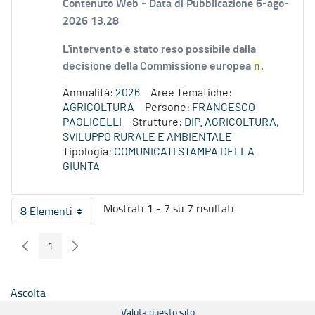
Contenuto Web -
Data di Pubblicazione 6-ago-
2026 13.28
L'intervento è stato reso possibile dalla
decisione della Commissione europea
n
.
Annualità:
2026
Aree Tematiche:
AGRICOLTURA
Persone:
FRANCESCO
PAOLICELLI
Strutture:
DIP. AGRICOLTURA,
SVILUPPO RURALE E AMBIENTALE
Tipologia:
COMUNICATI STAMPA DELLA
GIUNTA
Mostrati 1 - 7 su 7 risultati.
8 Elementi
Per pagina
1
Pagina Precedente
Pagina Seguente
Pagina
Ascolta
Valuta questo sito