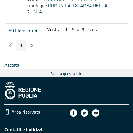
Tipologia:
COMUNICATI STAMPA DELLA
GIUNTA
Mostrati 1 - 9 su 9 risultati.
60 Elementi
Per pagina
1
Pagina Precedente
Pagina Seguente
Pagina
Ascolta
Valuta questo sito
Area riservata
Contatti e indirizzi