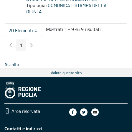
Tipologia:
COMUNICATI STAMPA DELLA
GIUNTA
Mostrati 1 - 9 su 9 risultati.
20 Elementi
Per pagina
1
Pagina Precedente
Pagina Seguente
Pagina
Ascolta
Valuta questo sito
Area riservata
Contatti e indirizzi