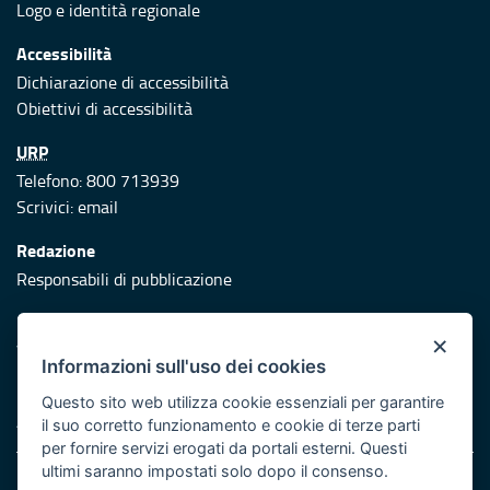
Logo e identità regionale
Accessibilità
Dichiarazione di accessibilità
Obiettivi di accessibilità
URP
Telefono: 800 713939
Scrivici:
email
Redazione
Responsabili di pubblicazione
Protezione civile
×
Vai al sito di Protezione Civile Puglia
Informazioni sull'uso dei cookies
Iniziativa finanziata con risorse del POR Puglia 2014/2020 -
Questo sito web utilizza cookie essenziali per garantire
Asse XI
il suo corretto funzionamento e cookie di terze parti
per fornire servizi erogati da portali esterni. Questi
ultimi saranno impostati solo dopo il consenso.
Note legali