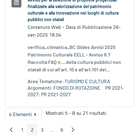
Avviso per la selezione di proposte progettuali
finalizzate alla valorizzazione del patrimonio
culturale e alla innovazione nei luoghi di cultura
pubblici non statali
Contenuto Web -
Data di Pubblicazione 26-
set-2025 18.04
verifica_climatica_BC Slides Avvisi 2025
Patrimonio Culturale EELL - Avviso 8.7
Raccolta FAQ
n
....della cultura pubblici non
statali di cui all’art. 10 e all’art.101 del...
Aree Tematiche:
TURISMO E CULTURA
Argomenti:
FONDO DI ROTAZIONE
PR 2021-
2027:
PR 2021-2027
Mostrati 5 - 8 su 21 risultati.
4 Elementi
Per pagina
1
2
3
...
6
Pagina Precedente
Pagina Seguente
Pagina
Pagina
Pagina
Pagine intermedie
Pagina