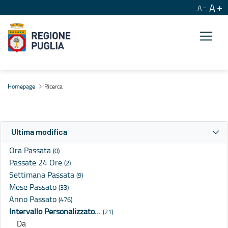
A
A
Ricerca
Homepage
Ricerca
Ultima modifica
Ora Passata
(0)
Passate 24 Ore
(2)
Settimana Passata
(9)
Mese Passato
(33)
Anno Passato
(476)
Intervallo Personalizzato…
(21)
Da