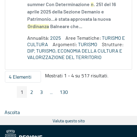
summer Con Determinazione
n
. 251 del 16
aprile 2025 della Sezione Demanio e
Patrimonio...è stata approvata la nuova
Ordinanza
Balneare che...
Annualità:
2025
Aree Tematiche:
TURISMO E
CULTURA
Argomenti:
TURISMO
Strutture:
DIP. TURISMO, ECONOMIA DELLA CULTURA E
VALORIZZAZIONE DEL TERRITORIO
Mostrati 1 - 4 su 517 risultati.
4 Elementi
Per pagina
1
2
3
...
130
Pagina Precedente
Pagina Seguente
Pagina
Pagina
Pagina
Pagine intermedie
Pagina
Ascolta
Valuta questo sito