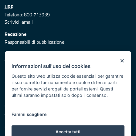
URP
Telefono: 800 713939
Scrivici:
email
Redazione
Responsabili di pubblicazione
Protezione civile
×
Vai al sito di Protezione Civile Puglia
Informazioni sull'uso dei cookies
Iniziativa finanziata con risorse del POR Puglia 2014/2020 -
Questo sito web utilizza cookie essenziali per garantire
Asse XI
il suo corretto funzionamento e cookie di terze parti
per fornire servizi erogati da portali esterni. Questi
ultimi saranno impostati solo dopo il consenso.
Note legali
Cookie e privacy
Atti di notifica
Fammi scegliere
Feed RSS
Servizi Intranet
Accetta tutti