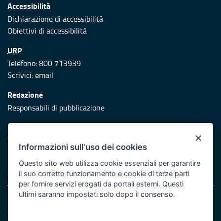
Accessibilità
Dichiarazione di accessibilità
Obiettivi di accessibilità
URP
Telefono: 800 713939
Scrivici:
email
Redazione
Responsabili di pubblicazione
Protezione civile
×
Vai al sito di Protezione Civile Puglia
Informazioni sull'uso dei cookies
Iniziativa finanziata con risorse del POR Puglia 2014/2020 -
Questo sito web utilizza cookie essenziali per garantire
Asse XI
il suo corretto funzionamento e cookie di terze parti
per fornire servizi erogati da portali esterni. Questi
ultimi saranno impostati solo dopo il consenso.
Note legali
Cookie e privacy