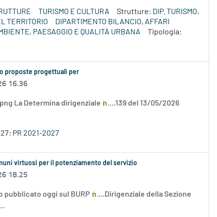
TRUTTURE
TURISMO E CULTURA
Strutture:
DIP. TURISMO,
L TERRITORIO
DIPARTIMENTO BILANCIO, AFFARI
MBIENTE, PAESAGGIO E QUALITÀ URBANA
Tipologia:
o proposte progettuali per
26 16.36
.png La Determina dirigenziale
n
....139 del 13/05/2026
027:
PR 2021-2027
muni virtuosi per il potenziamento del servizio
26 18.25
tato pubblicato oggi sul BURP
n
....Dirigenziale della Sezione
..