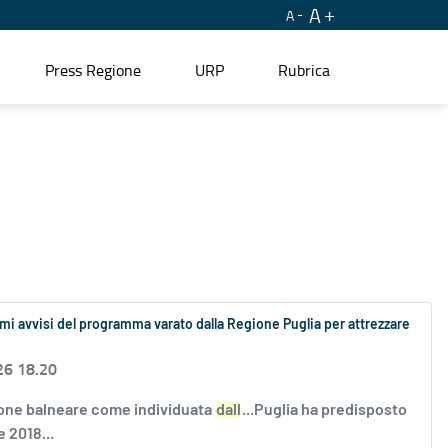
A
A
Press Regione
URP
Rubrica
mi avvisi del programma varato dalla Regione Puglia per attrezzare
26 18.20
gione balneare come individuata
dall
...Puglia ha predisposto
 2018...