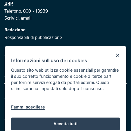
URP
Telefono: 800 713939
Scrivici:
email
Redazione
Responsabili di pubblicazione
Protezione civile
×
Vai al sito di Protezione Civile Puglia
Informazioni sull'uso dei cookies
Iniziativa finanziata con risorse del POR Puglia 2014/2020 -
Questo sito web utilizza cookie essenziali per garantire
Asse XI
il suo corretto funzionamento e cookie di terze parti
per fornire servizi erogati da portali esterni. Questi
ultimi saranno impostati solo dopo il consenso.
Note legali
Cookie e privacy
Atti di notifica
Fammi scegliere
Feed RSS
Servizi Intranet
Accetta tutti