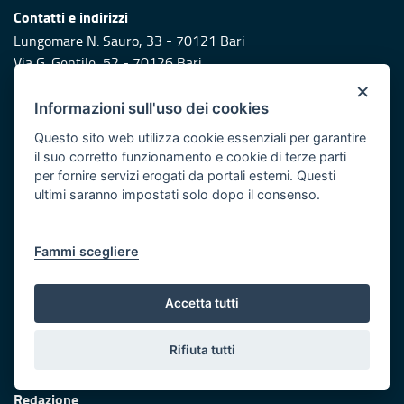
Contatti e indirizzi
Lungomare N. Sauro, 33 - 70121 Bari
Via G. Gentile, 52 - 70126 Bari
×
Elenco PEC
e
Rubrica
Informazioni sull'uso dei cookies
Eventi e Stampa
Questo sito web utilizza cookie essenziali per garantire
Ufficio stampa della Giunta
il suo corretto funzionamento e cookie di terze parti
per fornire servizi erogati da portali esterni. Questi
Press Regione
ultimi saranno impostati solo dopo il consenso.
Logo e identità regionale
Accessibilità
Fammi scegliere
Dichiarazione di accessibilità
Obiettivi di accessibilità
Accetta tutti
URP
Telefono: 800 713939
Rifiuta tutti
Scrivici:
email
Redazione