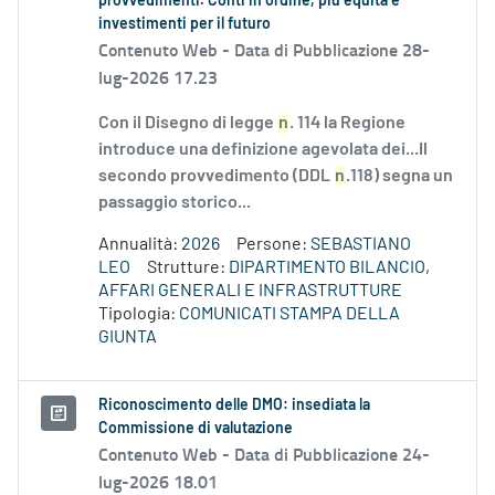
provvedimenti. Conti in ordine, più equità e
investimenti per il futuro
Contenuto Web -
Data di Pubblicazione 28-
lug-2026 17.23
Con il Disegno di legge
n
. 114 la Regione
introduce una definizione agevolata dei...Il
secondo provvedimento (DDL
n
.118) segna un
passaggio storico...
Annualità:
2026
Persone:
SEBASTIANO
LEO
Strutture:
DIPARTIMENTO BILANCIO,
AFFARI GENERALI E INFRASTRUTTURE
Tipologia:
COMUNICATI STAMPA DELLA
GIUNTA
Riconoscimento delle DMO: insediata la
Commissione di valutazione
Contenuto Web -
Data di Pubblicazione 24-
lug-2026 18.01