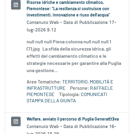
Risorse idriche e cambiamento climatico,
Piemontese: “La resilienza si costruisce con
investimenti, innovazione e riuso dell’acqua”
Contenuto Web -
Data di Pubblicazione 17-
lug-2026 9.12
null null null Piena colonna null null null 1
(7).jpg La sfida della sicurezza idrica, gli
effetti del cambiamento climatico e le
strategie necessarie per garantire alla Puglia
una gestione...
Aree Tematiche:
TERRITORIO, MOBILITÀ E
INFRASTRUTTURE
Persone:
RAFFAELE
PIEMONTESE
Tipologia:
COMUNICATI
STAMPA DELLA GIUNTA
Welfare, avviato il percorso di Puglia Generat(t)iva
Contenuto Web -
Data di Pubblicazione 16-
lug-2026 15.29