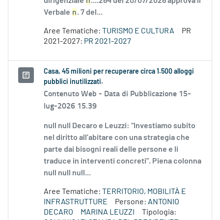
dirigenziale
n
....264 del 20/07/2026 approva il
Verbale
n
. 7 del...
Aree Tematiche:
TURISMO E CULTURA
PR
2021-2027:
PR 2021-2027
Casa, 45 milioni per recuperare circa 1.500 alloggi
pubblici inutilizzati.
Contenuto Web -
Data di Pubblicazione 15-
lug-2026 15.39
null null Decaro e Leuzzi: “Investiamo subito
nel diritto all’abitare con una strategia che
parte dai bisogni reali delle persone e li
traduce in interventi concreti”. Piena colonna
null null null...
Aree Tematiche:
TERRITORIO, MOBILITÀ E
INFRASTRUTTURE
Persone:
ANTONIO
DECARO
MARINA LEUZZI
Tipologia: