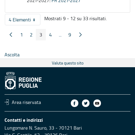
2021-2027:
PR 2021-2027
Mostrati 9 - 12 su 33 risultati.
4 Elementi
Per pagina
1
2
3
4
...
9
Pagina Precedente
Pagina Seguente
Pagina
Pagina
Pagina
Pagina
Pagine intermedie
Pagina
Ascolta
Valuta questo sito
Area riservata
Contatti e indirizzi
Lungomare N. Sauro, 33 - 70121 Bari