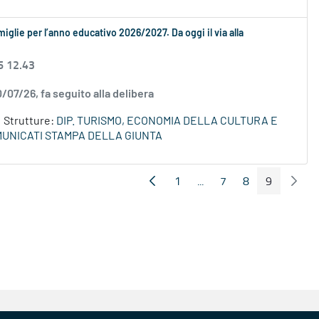
amiglie per l’anno educativo 2026/2027. Da oggi il via alla
6 12.43
0/07/26, fa seguito alla delibera
Strutture:
DIP. TURISMO, ECONOMIA DELLA CULTURA E
UNICATI STAMPA DELLA GIUNTA
1
...
7
8
9
Pagina Precedente
Pagin
Pagina
Pagine intermedie
Pagina
Pagina
Pagina