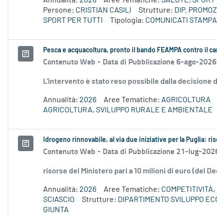
Annualità:
2026
Aree Tematiche:
SALUTE, SPORT 
Persone:
CRISTIAN CASILI
Strutture:
DIP. PROMO
SPORT PER TUTTI
Tipologia:
COMUNICATI STAMPA
Pesca e acquacoltura, pronto il bando FEAMPA contro il c
Contenuto Web -
Data di Pubblicazione 6-ago-2026
L'intervento è stato reso possibile dalla decision
Annualità:
2026
Aree Tematiche:
AGRICOLTURA
AGRICOLTURA, SVILUPPO RURALE E AMBIENTALE
Idrogeno rinnovabile, al via due iniziative per la Puglia: ri
Contenuto Web -
Data di Pubblicazione 21-lug-202
risorse del Ministero pari a 10 milioni di euro (del 
Annualità:
2026
Aree Tematiche:
COMPETITIVITÀ,
SCIASCIO
Strutture:
DIPARTIMENTO SVILUPPO E
GIUNTA