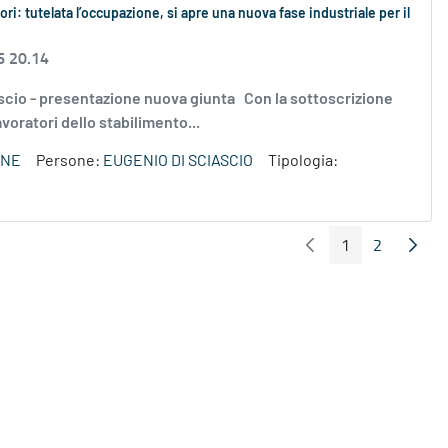
ri: tutelata l’occupazione, si apre una nuova fase industriale per il
6 20.14
 Sciascio - presentazione nuova giunta Con la sottoscrizione
avoratori dello stabilimento...
ONE
Persone:
EUGENIO DI SCIASCIO
Tipologia:
1
2
Pagina Precedente
Pagin
Pagina
Pagina