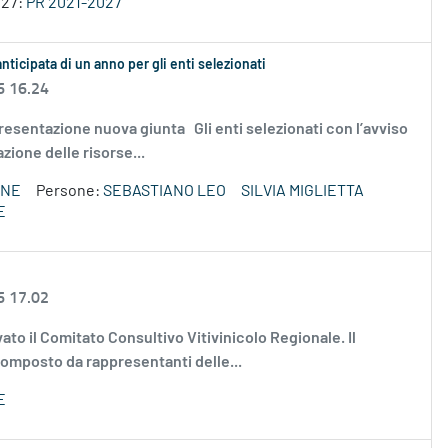
027:
PR 2021-2027
anticipata di un anno per gli enti selezionati
6 16.24
 - presentazione nuova giunta Gli enti selezionati con l’avviso
zione delle risorse...
ONE
Persone:
SEBASTIANO LEO
SILVIA MIGLIETTA
E
6 17.02
ato il Comitato Consultivo Vitivinicolo Regionale. Il
composto da rappresentanti delle...
E