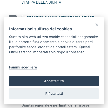
STAMPA DELLA GIUNTA
Giunta regionale: i provvedimenti principali della
×
seduta del 29 ottobre
Contenuto Web -
Data di Pubblicazione 29-
Informazioni sull'uso dei cookies
ott-2025 17.40
Questo sito web utilizza cookie essenziali per garantire
il suo corretto funzionamento e cookie di terze parti
. - Destination Management Organization, così
per fornire servizi erogati da portali esterni. Questi
come dalla Legge Regionale
n
. 1 del
ultimi saranno impostati solo dopo il consenso.
Tipologia:
COMUNICATI SEDUTE GIUNTA
REGIONALE
Fammi scegliere
Giunta approva delibera dei piani sperimentali di
Accetta tutti
riduzione delle liste d’attesa
Contenuto Web -
Data di Pubblicazione 30-
Rifiuta tutti
gen-2026 19.27
Giunta regionale e nei limiti delle risorse