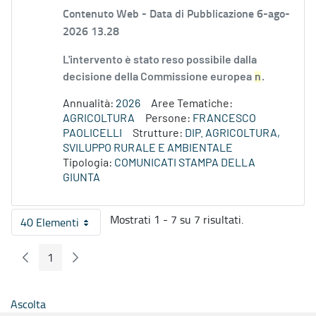
Contenuto Web -
Data di Pubblicazione 6-ago-
2026 13.28
L'intervento è stato reso possibile dalla
decisione della Commissione europea
n
.
Annualità:
2026
Aree Tematiche:
AGRICOLTURA
Persone:
FRANCESCO
PAOLICELLI
Strutture:
DIP. AGRICOLTURA,
SVILUPPO RURALE E AMBIENTALE
Tipologia:
COMUNICATI STAMPA DELLA
GIUNTA
Mostrati 1 - 7 su 7 risultati.
40 Elementi
Per pagina
1
Pagina Precedente
Pagina Seguente
Pagina
Ascolta