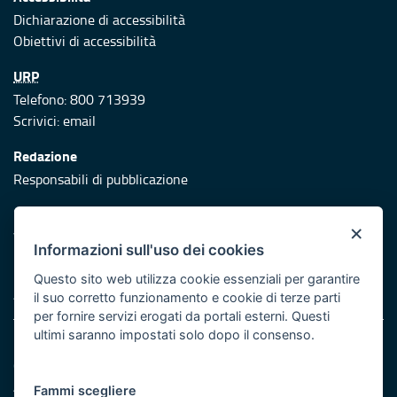
Dichiarazione di accessibilità
Obiettivi di accessibilità
URP
Telefono: 800 713939
Scrivici:
email
Redazione
Responsabili di pubblicazione
Protezione civile
×
Vai al sito di Protezione Civile Puglia
Informazioni sull'uso dei cookies
Iniziativa finanziata con risorse del POR Puglia 2014/2020 -
Questo sito web utilizza cookie essenziali per garantire
Asse XI
il suo corretto funzionamento e cookie di terze parti
per fornire servizi erogati da portali esterni. Questi
ultimi saranno impostati solo dopo il consenso.
Note legali
Cookie e privacy
Atti di notifica
Fammi scegliere