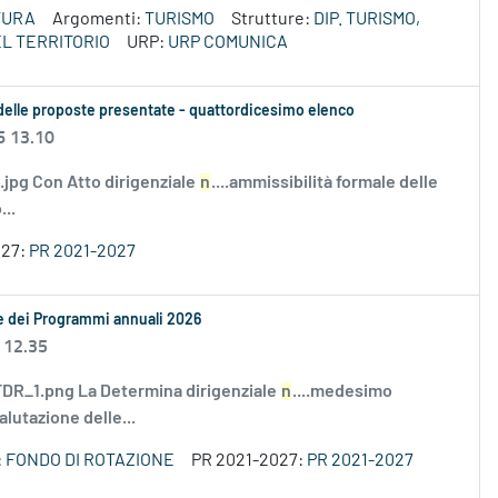
TURA
Argomenti:
TURISMO
Strutture:
DIP. TURISMO,
L TERRITORIO
URP:
URP COMUNICA
le delle proposte presentate - quattordicesimo elenco
6 13.10
i.jpg Con Atto dirigenziale
n
....ammissibilità formale delle
..
027:
PR 2021-2027
le dei Programmi annuali 2026
 12.35
R_1.png La Determina dirigenziale
n
....medesimo
alutazione delle...
:
FONDO DI ROTAZIONE
PR 2021-2027:
PR 2021-2027