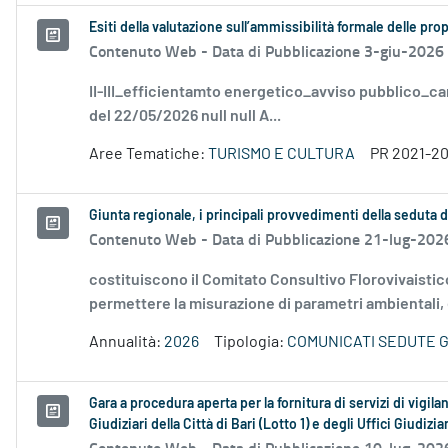
Esiti della valutazione sull’ammissibilità formale delle pr
Contenuto Web -
Data di Pubblicazione 3-giu-2026
II-III_efficientamto energetico_avviso pubblico_ca
del 22/05/2026 null null A...
Aree Tematiche:
TURISMO E CULTURA
PR 2021-2
Giunta regionale, i principali provvedimenti della seduta de
Contenuto Web -
Data di Pubblicazione 21-lug-202
costituiscono il Comitato Consultivo Florovivaistic
permettere la misurazione di parametri ambientali, e
Annualità:
2026
Tipologia:
COMUNICATI SEDUTE 
Gara a procedura aperta per la fornitura di servizi di vigilan
Giudiziari della Città di Bari (Lotto 1) e degli Uffici Giudizi
Contenuto Web -
Data di Pubblicazione 10-lug-202