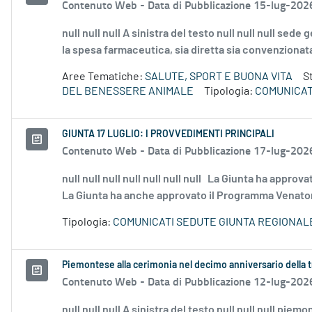
Contenuto Web -
Data di Pubblicazione 15-lug-202
null null null A sinistra del testo null null null sede
la spesa farmaceutica, sia diretta sia convenzionata,
Aree Tematiche:
SALUTE, SPORT E BUONA VITA
S
DEL BENESSERE ANIMALE
Tipologia:
COMUNICAT
GIUNTA 17 LUGLIO: I PROVVEDIMENTI PRINCIPALI
Contenuto Web -
Data di Pubblicazione 17-lug-202
null null null null null null null La Giunta ha appro
La Giunta ha anche approvato il Programma Venatorio
Tipologia:
COMUNICATI SEDUTE GIUNTA REGIONAL
Piemontese alla cerimonia nel decimo anniversario della t
Contenuto Web -
Data di Pubblicazione 12-lug-202
null null null A sinistra del testo null null null pi