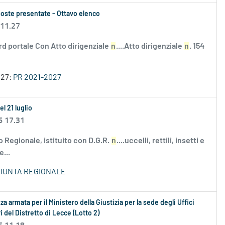
oposte presentate - Ottavo elenco
 11.27
rd portale Con Atto dirigenziale
n
....Atto dirigenziale
n
. 154
027:
PR 2021-2027
l 21 luglio
6 17.31
o Regionale, istituito con D.G.R.
n
....uccelli, rettili, insetti e
...
GIUNTA REGIONALE
za armata per il Ministero della Giustizia per la sede degli Uffici
ari del Distretto di Lecce (Lotto 2)
6 11.18