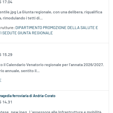
6 17.04
 gentile.jpg La Giunta regionale, con una delibera, riqualifica
 rimodulando i tetti di...
trutture:
DIPARTIMENTO PROMOZIONE DELLA SALUTE E
I SEDUTE GIUNTA REGIONALE
6 15.29
vato il Calendario Venatorio regionale per l’annata 2026/2027.
 annuale, sentito il...
E
ragedia ferroviaria di Andria-Corato
6 14.31
emontese_new jpeg L’assessore alle Infrastrutture e mobilità,