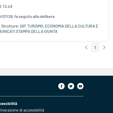
6 12.43
0/07/26, fa seguito alla delibera
Strutture:
DIP. TURISMO, ECONOMIA DELLA CULTURA E
UNICATI STAMPA DELLA GIUNTA
1
Pagina Preceden
Pagin
Pagina
cessibilità
chiarazione di accessibilità