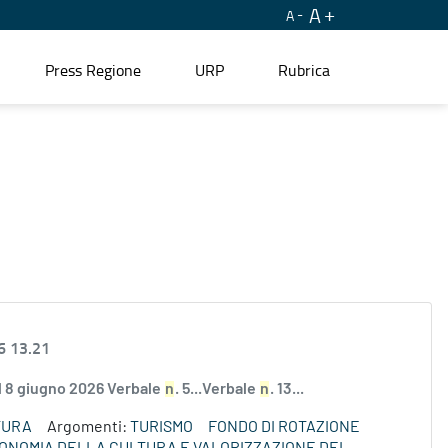
A
A
Press Regione
URP
Rubrica
6 13.21
el 8 giugno 2026 Verbale
n
. 5...Verbale
n
. 13...
TURA
Argomenti:
TURISMO
FONDO DI ROTAZIONE