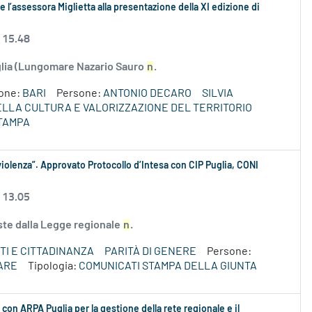
 l’assessora Miglietta alla presentazione della XI edizione di
 15.48
uglia (Lungomare Nazario Sauro
n
.
ione:
BARI
Persone:
ANTONIO DECARO
SILVIA
DELLA CULTURA E VALORIZZAZIONE DEL TERRITORIO
TAMPA
iolenza”. Approvato Protocollo d’Intesa con CIP Puglia, CONI
 13.05
iste dalla Legge regionale
n
.
TI E CITTADINANZA
PARITÀ DI GENERE
Persone:
ARE
Tipologia:
COMUNICATI STAMPA DELLA GIUNTA
do con ARPA Puglia per la gestione della rete regionale e il