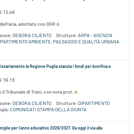
6 12.46
à dell’aria, adottato con DGR
n
.
rsone:
DEBORA CILIENTO
Strutture:
ARPA - AGENZIA
IPARTIMENTO AMBIENTE, PAESAGGIO E QUALITÀ URBANA
ssariamento la Regione Puglia stanzia i fondi per bonifica e
6 16.13
l Tribunale di Trani, con nota prot.
n
.
rsone:
DEBORA CILIENTO
Strutture:
DIPARTIMENTO
ogia:
COMUNICATI STAMPA DELLA GIUNTA
amiglie per l’anno educativo 2026/2027. Da oggi il via alla