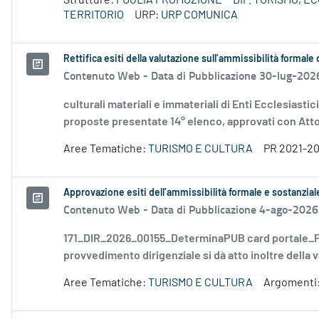
Strutture:
PUGLIA PROMOZIONE
DIP. TURISMO, 
TERRITORIO
URP:
URP COMUNICA
Rettifica esiti della valutazione sull’ammissibilità forma
Contenuto Web -
Data di Pubblicazione 30-lug-202
culturali materiali e immateriali di Enti Ecclesiastic
proposte presentate 14° elenco, approvati con Atto.
Aree Tematiche:
TURISMO E CULTURA
PR 2021-2
Approvazione esiti dell’ammissibilità formale e sostanzia
Contenuto Web -
Data di Pubblicazione 4-ago-2026
171_DIR_2026_00155_DeterminaPUB card portale_FD
provvedimento dirigenziale si dà atto inoltre della v
Aree Tematiche:
TURISMO E CULTURA
Argomenti