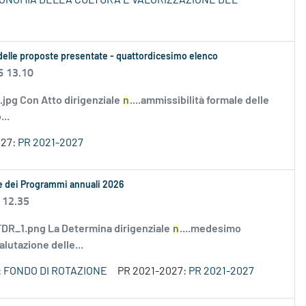
ECONOMIA DELLA CULTURA E VALORIZZAZIONE DEL
le delle proposte presentate - quattordicesimo elenco
6 13.10
i.jpg Con Atto dirigenziale
n
....ammissibilità formale delle
..
027:
PR 2021-2027
le dei Programmi annuali 2026
 12.35
R_1.png La Determina dirigenziale
n
....medesimo
alutazione delle...
:
FONDO DI ROTAZIONE
PR 2021-2027:
PR 2021-2027