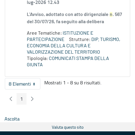
lug-2026 12.43
L’Avviso, adottato con atto dirigenziale
n
. 567
del 30/07/26, fa seguito alla delibera
Aree Tematiche:
ISTITUZIONE E
PARTECIPAZIONE
Strutture:
DIP. TURISMO,
ECONOMIA DELLA CULTURA E
VALORIZZAZIONE DEL TERRITORIO
Tipologia:
COMUNICATI STAMPA DELLA
GIUNTA
Mostrati 1 - 8 su 8 risultati.
8 Elementi
Per pagina
1
Pagina Precedente
Pagina Seguente
Pagina
Ascolta
Valuta questo sito