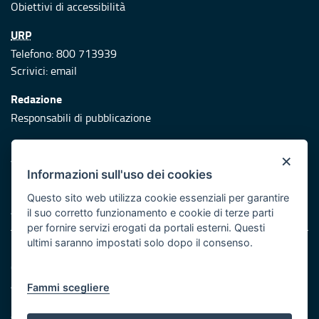
Obiettivi di accessibilità
URP
Telefono: 800 713939
Scrivici:
email
Redazione
Responsabili di pubblicazione
Protezione civile
×
Vai al sito di Protezione Civile Puglia
Informazioni sull'uso dei cookies
Iniziativa finanziata con risorse del POR Puglia 2014/2020 -
Questo sito web utilizza cookie essenziali per garantire
Asse XI
il suo corretto funzionamento e cookie di terze parti
per fornire servizi erogati da portali esterni. Questi
ultimi saranno impostati solo dopo il consenso.
Note legali
Cookie e privacy
Atti di notifica
Fammi scegliere
Feed RSS
Servizi Intranet