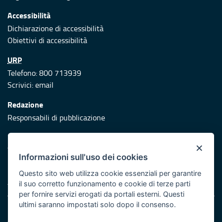
Accessibilità
Dichiarazione di accessibilità
Obiettivi di accessibilità
URP
Telefono: 800 713939
Scrivici:
email
Redazione
Responsabili di pubblicazione
Protezione civile
×
Vai al sito di Protezione Civile Puglia
Informazioni sull'uso dei cookies
Iniziativa finanziata con risorse del POR Puglia 2014/2020 -
Questo sito web utilizza cookie essenziali per garantire
Asse XI
il suo corretto funzionamento e cookie di terze parti
per fornire servizi erogati da portali esterni. Questi
ultimi saranno impostati solo dopo il consenso.
Note legali
Cookie e privacy