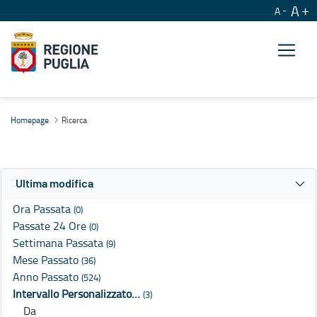
A
A
Ricerca
Homepage
Ricerca
Ultima modifica
Ora Passata
(0)
Passate 24 Ore
(0)
Settimana Passata
(9)
Mese Passato
(36)
Anno Passato
(524)
Intervallo Personalizzato…
(3)
Da