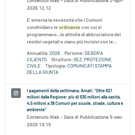
Contenuto Web -
Data di Pubblicazione 2-apr-
2026 12.12
E’ emersa la necessità che i Comuni
condividano le
ordinanze
con cui si
programmano...le attività di abbruciatura dei
residui vegetali e siano più incisivi con le...
Annualità:
2026
Persone:
DEBORA
CILIENTO
Strutture:
SEZ. PROTEZIONE
CIVILE
Tipologia:
COMUNICATI STAMPA
DELLA GIUNTA
I pagamenti della settimana, Amati: “Oltre 621
milioni dalla Regione: più di 530 milioni alla sanità,
4,5 milioni a 38 Comuni per scuole, strade, cultura e
ambiente”
Contenuto Web -
Data di Pubblicazione 5-set-
2025 13.15