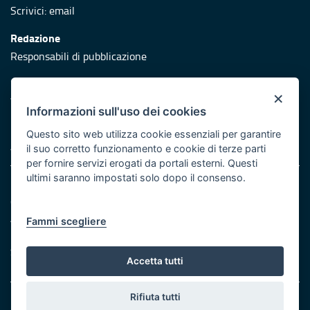
Scrivici:
email
Redazione
Responsabili di pubblicazione
Protezione civile
×
Vai al sito di Protezione Civile Puglia
Informazioni sull'uso dei cookies
Iniziativa finanziata con risorse del POR Puglia 2014/2020 -
Questo sito web utilizza cookie essenziali per garantire
Asse XI
il suo corretto funzionamento e cookie di terze parti
per fornire servizi erogati da portali esterni. Questi
ultimi saranno impostati solo dopo il consenso.
Note legali
Cookie e privacy
Atti di notifica
Fammi scegliere
Feed RSS
Servizi Intranet
Accetta tutti
Rifiuta tutti
© Regione Puglia