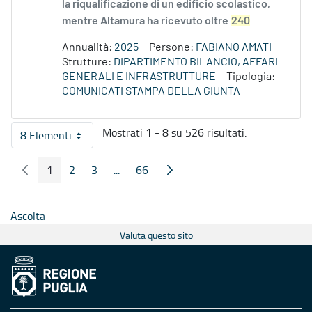
la riqualificazione di un edificio scolastico,
mentre Altamura ha ricevuto oltre
240
Annualità:
2025
Persone:
FABIANO AMATI
Strutture:
DIPARTIMENTO BILANCIO, AFFARI
GENERALI E INFRASTRUTTURE
Tipologia:
COMUNICATI STAMPA DELLA GIUNTA
Mostrati 1 - 8 su 526 risultati.
8 Elementi
Per pagina
1
2
3
...
66
Pagina Precedente
Pagina Seguente
Pagina
Pagina
Pagina
Pagine intermedie
Pagina
Ascolta
Valuta questo sito