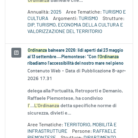
Ordinanza
Balneare che...
Annualità:
2025
Aree Tematiche:
TURISMO E
CULTURA
Argomenti:
TURISMO
Strutture:
DIP. TURISMO, ECONOMIA DELLA CULTURA E
VALORIZZAZIONE DEL TERRITORIO
Ordinanza
balneare 2026: lidi aperti dal 23 maggio
al 13 settembre....Piemontese: “Con
l’Ordinanza
ribadiamo l’accessibilità del nostro mare nel pieno
Contenuto Web -
Data di Pubblicazione 8-apr-
2026 17.31
delega alla Portualità, Retroporti e Demanio,
Raffaele Piemontese, ha condiviso
l’
...
L’Ordinanza
detta specifiche norme di
sicurezza, divieti e...
Aree Tematiche:
TERRITORIO, MOBILITÀ E
INFRASTRUTTURE
Persone:
RAFFAELE
PIEMONTESE
Strutture:
DIPARTIMENTO