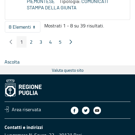
PIEMONTESE
Tipologia:
COMUNICATI
STAMPA DELLA GIUNTA
Mostrati 1 - 8 su 39 risultati.
8 Elementi
Per pagina
1
2
3
4
5
Pagina Precedente
Pagina Seguente
Pagina
Pagina
Pagina
Pagina
Pagina
Ascolta
Valuta questo sito
Area riservata
Contatti e indirizzi