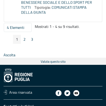
BENESSERE SOCIALE E DELLO SPORT PER
TUTTI
Tipologia:
COMUNICATI STAMPA
DELLA GIUNTA
Mostrati 1 - 4 su 9 risultati.
4 Elementi
Per pagina
1
2
3
Pagina Precedente
Pagina Seguente
Pagina
Pagina
Pagina
Ascolta
Valuta questo sito
Area riservata