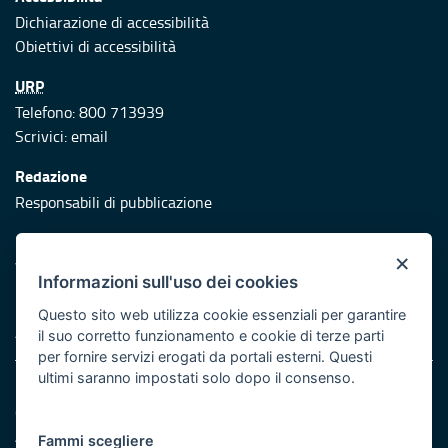
Dichiarazione di accessibilità
Obiettivi di accessibilità
URP
Telefono: 800 713939
Scrivici:
email
Redazione
Responsabili di pubblicazione
Protezione civile
×
Vai al sito di Protezione Civile Puglia
Informazioni sull'uso dei cookies
Iniziativa finanziata con risorse del POR Puglia 2014/2020 -
Questo sito web utilizza cookie essenziali per garantire
Asse XI
il suo corretto funzionamento e cookie di terze parti
per fornire servizi erogati da portali esterni. Questi
ultimi saranno impostati solo dopo il consenso.
Note legali
Cookie e privacy
Atti di notifica
Fammi scegliere