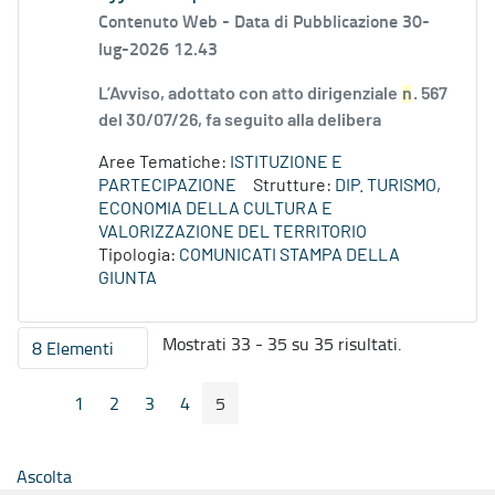
Contenuto Web -
Data di Pubblicazione 30-
lug-2026 12.43
L’Avviso, adottato con atto dirigenziale
n
. 567
del 30/07/26, fa seguito alla delibera
Aree Tematiche:
ISTITUZIONE E
PARTECIPAZIONE
Strutture:
DIP. TURISMO,
ECONOMIA DELLA CULTURA E
VALORIZZAZIONE DEL TERRITORIO
Tipologia:
COMUNICATI STAMPA DELLA
GIUNTA
Mostrati 33 - 35 su 35 risultati.
8 Elementi
Per pagina
1
2
3
4
5
Pagina Precedente
Pagina Seguente
Pagina
Pagina
Pagina
Pagina
Pagina
Ascolta