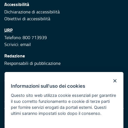
Accessibilità
Dichiarazione di accessibilità
Obiettivi di accessibilità
URP
Telefono: 800 713939
Scrivici:
email
Redazione
Responsabili di pubblicazione
Protezione civile
×
Vai al sito di Protezione Civile Puglia
Informazioni sull'uso dei cookies
Iniziativa finanziata con risorse del POR Puglia 2014/2020 -
Questo sito web utilizza cookie essenziali per garantire
Asse XI
il suo corretto funzionamento e cookie di terze parti
per fornire servizi erogati da portali esterni. Questi
ultimi saranno impostati solo dopo il consenso.
Note legali
Cookie e privacy