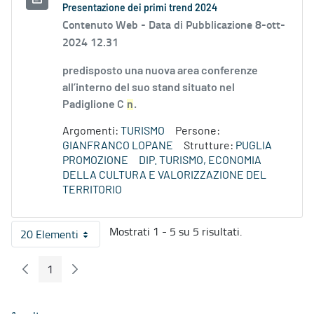
Presentazione dei primi trend 2024
Contenuto Web -
Data di Pubblicazione 8-ott-
2024 12.31
predisposto una nuova area conferenze
all’interno del suo stand situato nel
Padiglione C
n
.
Argomenti:
TURISMO
Persone:
GIANFRANCO LOPANE
Strutture:
PUGLIA
PROMOZIONE
DIP. TURISMO, ECONOMIA
DELLA CULTURA E VALORIZZAZIONE DEL
TERRITORIO
Mostrati 1 - 5 su 5 risultati.
20 Elementi
Per pagina
1
Pagina Precedente
Pagina Seguente
Pagina