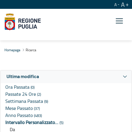
A
A
Ricerca
Homepage
Ricerca
Ultima modifica
Ora Passata
(0)
Passate 24 Ore
(2)
Settimana Passata
(9)
Mese Passato
(37)
Anno Passato
(483)
Intervallo Personalizzato…
(5)
Da