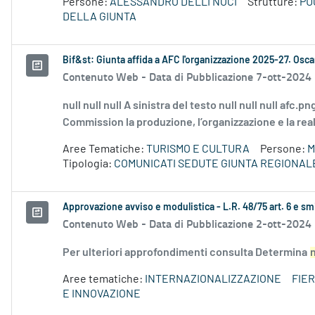
Persone:
ALESSANDRO DELLI NOCI
Strutture:
PU
DELLA GIUNTA
Bif&st: Giunta affida a AFC l'organizzazione 2025-27. Oscar
Contenuto Web -
Data di Pubblicazione 7-ott-2024
null null null A sinistra del testo null null null afc
Commission la produzione, l’organizzazione e la real
Aree Tematiche:
TURISMO E CULTURA
Persone:
M
Tipologia:
COMUNICATI SEDUTE GIUNTA REGIONAL
Approvazione avviso e modulistica - L.R. 48/75 art. 6 e sm
Contenuto Web -
Data di Pubblicazione 2-ott-2024
Per ulteriori approfondimenti consulta Determina
Aree tematiche:
INTERNAZIONALIZZAZIONE
FIER
E INNOVAZIONE