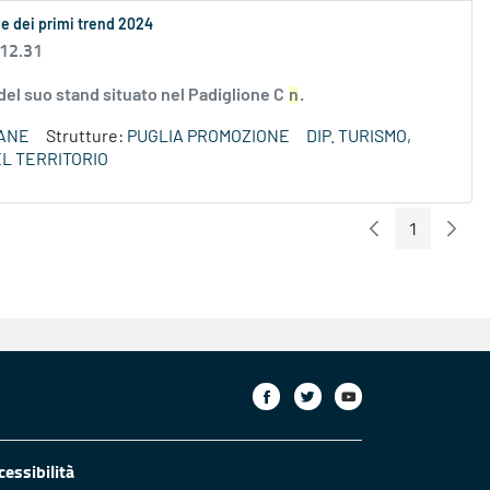
ne dei primi trend 2024
 12.31
del suo stand situato nel Padiglione C
n
.
ANE
Strutture:
PUGLIA PROMOZIONE
DIP. TURISMO,
L TERRITORIO
1
Pagina Preceden
Pagin
Pagina
cessibilità