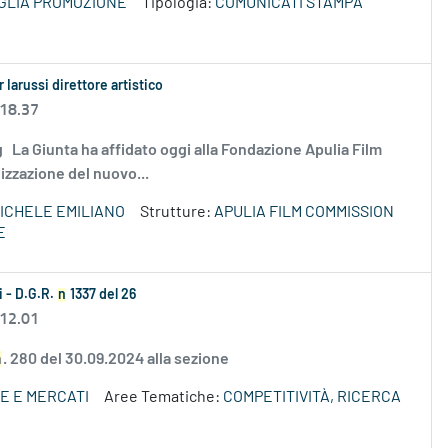
GLIA PROMOZIONE
Tipologia:
COMUNICATI STAMPA
 Iarussi direttore artistico
 18.37
.png La Giunta ha affidato oggi alla Fondazione Apulia Film
izzazione del nuovo...
ICHELE EMILIANO
Strutture:
APULIA FILM COMMISSION
E
i - D.G.R.
n
1337 del 26
 12.01
n
. 280 del 30.09.2024 alla sezione
E E MERCATI
Aree Tematiche:
COMPETITIVITÀ, RICERCA