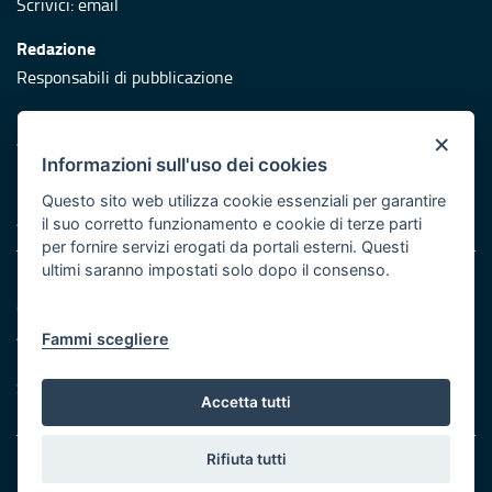
Scrivici:
email
Redazione
Responsabili di pubblicazione
Protezione civile
×
Vai al sito di Protezione Civile Puglia
Informazioni sull'uso dei cookies
Iniziativa finanziata con risorse del POR Puglia 2014/2020 -
Questo sito web utilizza cookie essenziali per garantire
Asse XI
il suo corretto funzionamento e cookie di terze parti
per fornire servizi erogati da portali esterni. Questi
ultimi saranno impostati solo dopo il consenso.
Note legali
Cookie e privacy
Atti di notifica
Fammi scegliere
Feed RSS
Servizi Intranet
Accetta tutti
Rifiuta tutti
© Regione Puglia