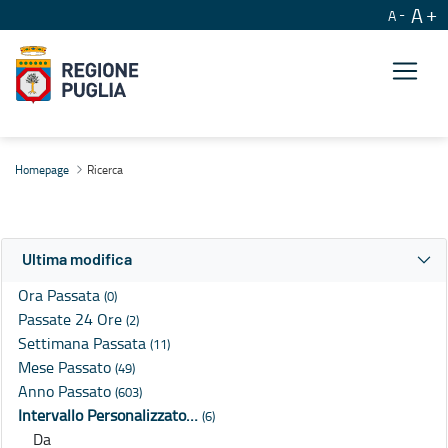
A
A
Ricerca
Homepage
Ricerca
Ultima modifica
Ora Passata
(0)
Passate 24 Ore
(2)
Settimana Passata
(11)
Mese Passato
(49)
Anno Passato
(603)
Intervallo Personalizzato…
(6)
Da