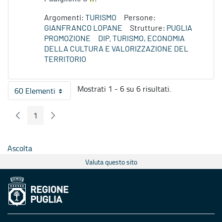
Argomenti:
TURISMO
Persone:
GIANFRANCO LOPANE
Strutture:
PUGLIA
PROMOZIONE
DIP. TURISMO, ECONOMIA
DELLA CULTURA E VALORIZZAZIONE DEL
TERRITORIO
Mostrati 1 - 6 su 6 risultati.
60 Elementi
Per pagina
1
Pagina Precedente
Pagina Seguente
Pagina
Ascolta
Valuta questo sito