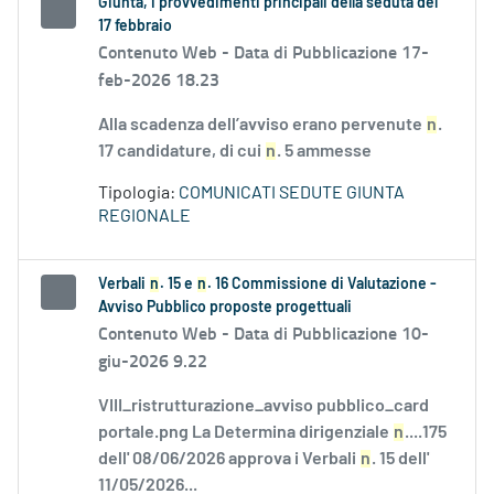
Giunta, i provvedimenti principali della seduta del
17 febbraio
Contenuto Web -
Data di Pubblicazione 17-
feb-2026 18.23
Alla scadenza dell’avviso erano pervenute
n
.
17 candidature, di cui
n
. 5 ammesse
Tipologia:
COMUNICATI SEDUTE GIUNTA
REGIONALE
Verbali
n
. 15 e
n
. 16 Commissione di Valutazione -
Avviso Pubblico proposte progettuali
Contenuto Web -
Data di Pubblicazione 10-
giu-2026 9.22
VIII_ristrutturazione_avviso pubblico_card
portale.png La Determina dirigenziale
n
....175
dell' 08/06/2026 approva i Verbali
n
. 15 dell'
11/05/2026...