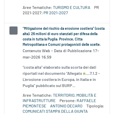
Aree Tematiche:
TURISMO E CULTURA
PR
2021-2027:
PR 2021-2027
“Mitigazione del rischio da erosione costiera” (costa
alta). 26 milioni di euro stanziati per difesa della
costa in tutta la Puglia. Province, Citta
Metropolitana e Comuni protagonisti delle scelte.
Contenuto Web -
Data di Pubblicazione 17-
mar-2026 16.59
“costa alta” elaborato sulla scorta dei dati
riportati nel documento "Allegato
n
....7.1.2 -
L'erosione costiera in Europa, in Italia e in
Puglia" pubblicato sul BURP...
Aree Tematiche:
TERRITORIO, MOBILITÀ E
INFRASTRUTTURE
Persone:
RAFFAELE
PIEMONTESE
ANTONIO DECARO
Tipologia:
COMUNICATI STAMPA DELLA GIUNTA