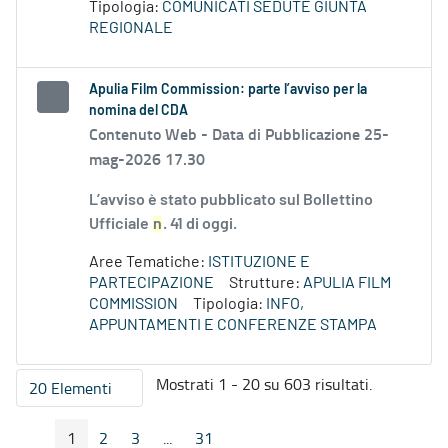
Tipologia:
COMUNICATI SEDUTE GIUNTA
REGIONALE
Apulia Film Commission: parte l’avviso per la
nomina del CDA
Contenuto Web -
Data di Pubblicazione 25-
mag-2026 17.30
L’avviso è stato pubblicato sul Bollettino
Ufficiale
n
. 41 di oggi.
Aree Tematiche:
ISTITUZIONE E
PARTECIPAZIONE
Strutture:
APULIA FILM
COMMISSION
Tipologia:
INFO,
APPUNTAMENTI E CONFERENZE STAMPA
Mostrati 1 - 20 su 603 risultati.
20 Elementi
Per pagina
1
2
3
...
31
Pagina Precedente
Pagina Seguente
Pagina
Pagina
Pagina
Pagine intermedie
Pagina