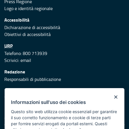
Press Regione
Logo e identità regionale
Accessibilità
Dichiarazione di accessibilità
Obiettivi di accessibilità
URP
Telefono: 800 713939
Scrivici:
email
Redazione
Responsabili di pubblicazione
Protezione civile
×
Vai al sito di Protezione Civile Puglia
Informazioni sull'uso dei cookies
Iniziativa finanziata con risorse del POR Puglia 2014/2020 -
Questo sito web utilizza cookie essenziali per garantire
Asse XI
il suo corretto funzionamento e cookie di terze parti
per fornire servizi erogati da portali esterni. Questi