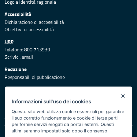
Logo e identità regionale
Accessibilità
Dichiarazione di accessibilità
Obiettivi di accessibilità
URP
Telefono: 800 713939
Scrivici:
email
Redazione
Responsabili di pubblicazione
Protezione civile
×
Vai al sito di Protezione Civile Puglia
Informazioni sull'uso dei cookies
Iniziativa finanziata con risorse del POR Puglia 2014/2020 -
Questo sito web utilizza cookie essenziali per garantire
Asse XI
il suo corretto funzionamento e cookie di terze parti
per fornire servizi erogati da portali esterni. Questi
ultimi saranno impostati solo dopo il consenso.
Note legali