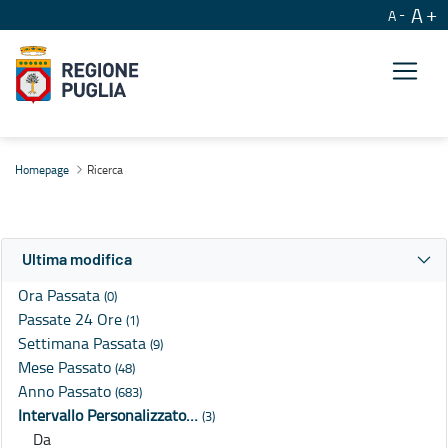
A
A
Ricerca
Homepage
Ricerca
Ultima modifica
Ora Passata
(0)
Passate 24 Ore
(1)
Settimana Passata
(9)
Mese Passato
(48)
Anno Passato
(683)
Intervallo Personalizzato…
(3)
Da