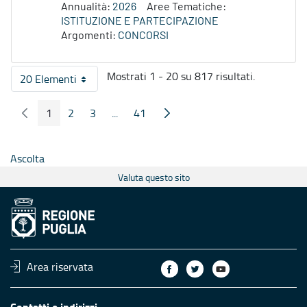
Annualità:
2026
Aree Tematiche:
ISTITUZIONE E PARTECIPAZIONE
Argomenti:
CONCORSI
Mostrati 1 - 20 su 817 risultati.
20 Elementi
Per pagina
1
2
3
...
41
Pagina Precedente
Pagina Seguente
Pagina
Pagina
Pagina
Pagine intermedie
Pagina
Ascolta
Valuta questo sito
Area riservata
Contatti e indirizzi