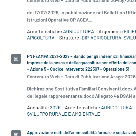
Contenuto Web -
Data di Pubblicazione 20-lug-202
del 17/07/2026, in pubblicazione nel Bollettino Uffi
Istruzioni Operative OP AGEA...
Aree Tematiche:
AGRICOLTURA
Argomenti:
FILI
APICOLTURA
Strutture:
DIP. AGRICOLTURA, SVI
PN FEAMPA 2021-2027 – Bando per gli indennizzi finanziari
imprese della pesca e dell'acquacoltura per effetto del conf
– Azione 5 – Codice Intervento 222507 – Operazione 31
Contenuto Web -
Data di Pubblicazione 4-ago-2026
Dichirazione Sostitutiva Familiari Conviventi.docx 
del legale rappresentante.docx Allegato 4a DSAN ai
Annualità:
2026
Aree Tematiche:
AGRICOLTURA
SVILUPPO RURALE E AMBIENTALE
Approvazione esiti dell’ammissibilità formale e sostanzia