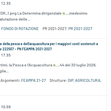
 12.35
R_1.png La Determina dirigenziale
n
....medesimo
alutazione delle...
:
FONDO DI ROTAZIONE
PR 2021-2027:
PR 2021-2027
se della pesca e dell'acquacoltura per i maggiori costi sostenuti a
ento 222507 – PN FEAMPA 2021-2027
 17.35
ttimi, la Pesca e l'Acquacoltura
n
....44 del 30 luglio 2026,
lia...
Argomenti:
FEAMPA 21-27
Strutture:
DIP. AGRICOLTURA,
 10.59