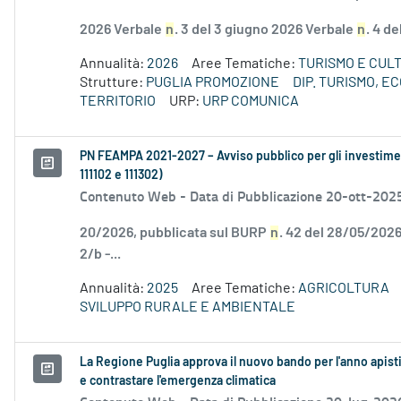
2026 Verbale
n
. 3 del 3 giugno 2026 Verbale
n
. 4 d
Annualità:
2026
Aree Tematiche:
TURISMO E CUL
Strutture:
PUGLIA PROMOZIONE
DIP. TURISMO, 
TERRITORIO
URP:
URP COMUNICA
PN FEAMPA 2021-2027 – Avviso pubblico per gli investiment
111102 e 111302)
Contenuto Web -
Data di Pubblicazione 20-ott-202
20/2026, pubblicata sul BURP
n
. 42 del 28/05/2026
2/b -...
Annualità:
2025
Aree Tematiche:
AGRICOLTURA
SVILUPPO RURALE E AMBIENTALE
La Regione Puglia approva il nuovo bando per l'anno apist
e contrastare l'emergenza climatica