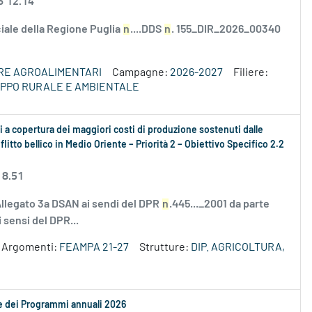
6 12.14
ciale della Regione Puglia
n
....DDS
n
. 155_DIR_2026_00340
ERE AGROALIMENTARI
Campagne:
2026-2027
Filiere:
LUPPO RURALE E AMBIENTALE
 a copertura dei maggiori costi di produzione sostenuti dalle
litto bellico in Medio Oriente – Priorità 2 – Obiettivo Specifico 2.2
 8.51
Allegato 3a DSAN ai sendi del DPR
n
.445..._2001 da parte
 sensi del DPR...
Argomenti:
FEAMPA 21-27
Strutture:
DIP. AGRICOLTURA,
le dei Programmi annuali 2026