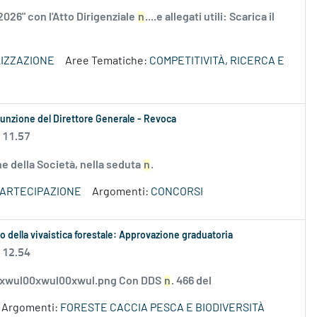
2026" con l'Atto Dirigenziale
n
....e allegati utili: Scarica il
IZZAZIONE
Aree Tematiche:
COMPETITIVITÀ, RICERCA E
ssunzione del Direttore Generale - Revoca
 11.57
ne della Società, nella seduta
n
.
PARTECIPAZIONE
Argomenti:
CONCORSI
po della vivaistica forestale: Approvazione graduatoria
 12.54
_xwul00xwul00xwul.png Con DDS
n
. 466 del
Argomenti:
FORESTE CACCIA PESCA E BIODIVERSITÀ