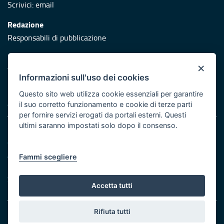
Scrivici:
email
Redazione
Responsabili di pubblicazione
Protezione civile
×
Vai al sito di Protezione Civile Puglia
Informazioni sull'uso dei cookies
Iniziativa finanziata con risorse del POR Puglia 2014/2020 -
Questo sito web utilizza cookie essenziali per garantire
Asse XI
il suo corretto funzionamento e cookie di terze parti
per fornire servizi erogati da portali esterni. Questi
ultimi saranno impostati solo dopo il consenso.
Note legali
Cookie e privacy
Atti di notifica
Fammi scegliere
Feed RSS
Servizi Intranet
Accetta tutti
Rifiuta tutti
© Regione Puglia