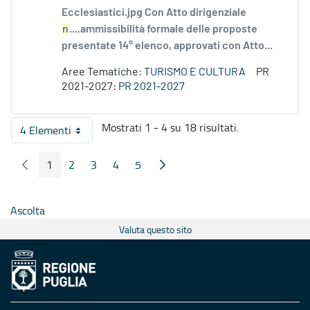
Ecclesiastici.jpg Con Atto dirigenziale
n
....ammissibilità formale delle proposte
presentate 14° elenco, approvati con Atto...
Aree Tematiche:
TURISMO E CULTURA
PR
2021-2027:
PR 2021-2027
Mostrati 1 - 4 su 18 risultati.
4 Elementi
Per pagina
1
2
3
4
5
Pagina Precedente
Pagina Seguente
Pagina
Pagina
Pagina
Pagina
Pagina
Ascolta
Valuta questo sito