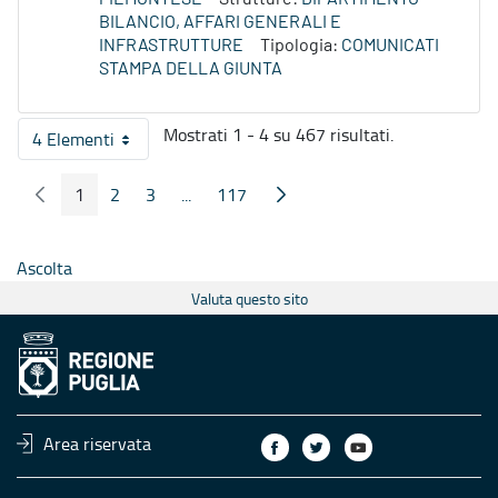
BILANCIO, AFFARI GENERALI E
INFRASTRUTTURE
Tipologia:
COMUNICATI
STAMPA DELLA GIUNTA
Mostrati 1 - 4 su 467 risultati.
4 Elementi
Per pagina
1
2
3
...
117
Pagina Precedente
Pagina Seguente
Pagina
Pagina
Pagina
Pagine intermedie
Pagina
Ascolta
Valuta questo sito
Area riservata