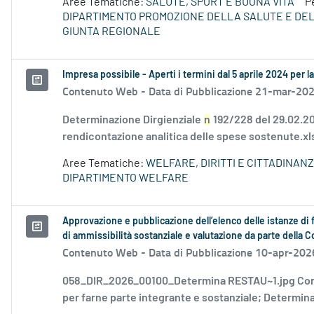
Aree Tematiche:
SALUTE, SPORT E BUONA VITA
P
DIPARTIMENTO PROMOZIONE DELLA SALUTE E DE
GIUNTA REGIONALE
Impresa possibile - Aperti i termini dal 5 aprile 2024 per 
Contenuto Web -
Data di Pubblicazione 21-mar-20
Determinazione Dirgienziale
n
192/228 del 29.02.202
rendicontazione analitica delle spese sostenute.x
Aree Tematiche:
WELFARE, DIRITTI E CITTADINAN
DIPARTIMENTO WELFARE
Approvazione e pubblicazione dell’elenco delle istanze di 
di ammissibilità sostanziale e valutazione da parte della
Contenuto Web -
Data di Pubblicazione 10-apr-202
058_DIR_2026_00100_Determina RESTAU~1.jpg Con 
per farne parte integrante e sostanziale; Determina