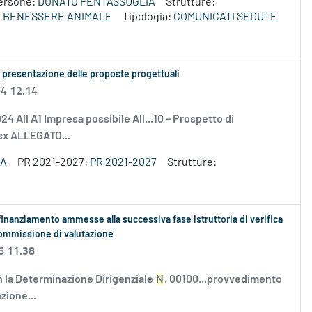
ersone:
DONATO PENTASSUGLIA
Strutture:
L BENESSERE ANIMALE
Tipologia:
COMUNICATI SEDUTE
la presentazione delle proposte progettuali
24 12.14
4 All A1 Impresa possibile All...10 – Prospetto di
lsx ALLEGATO...
ZA
PR 2021-2027:
PR 2021-2027
Strutture:
finanziamento ammesse alla successiva fase istruttoria di verifica
 Commissione di valutazione
6 11.38
la Determinazione Dirigenziale
N
. 00100...provvedimento
zione...