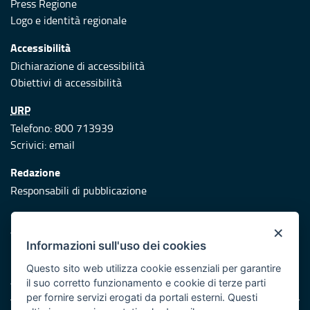
Press Regione
Logo e identità regionale
Accessibilità
Dichiarazione di accessibilità
Obiettivi di accessibilità
URP
Telefono: 800 713939
Scrivici:
email
Redazione
Responsabili di pubblicazione
Protezione civile
×
Vai al sito di Protezione Civile Puglia
Informazioni sull'uso dei cookies
Iniziativa finanziata con risorse del POR Puglia 2014/2020 -
Questo sito web utilizza cookie essenziali per garantire
Asse XI
il suo corretto funzionamento e cookie di terze parti
per fornire servizi erogati da portali esterni. Questi