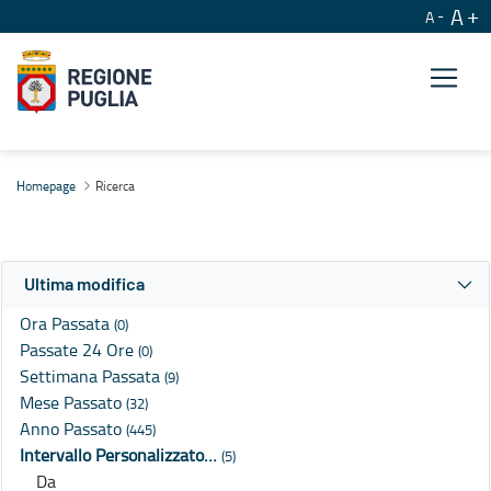
A
A
Ricerca
Homepage
Ricerca
Ultima modifica
Ora Passata
(0)
Passate 24 Ore
(0)
Settimana Passata
(9)
Mese Passato
(32)
Anno Passato
(445)
Intervallo Personalizzato…
(5)
Da