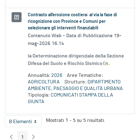
Contrasto all'erosione costiera: al via la fase di
ricognizione con Province e Comuni per
selezionare gli interventi finanziabili
Contenuto Web -
Data di Pubblicazione 19-
mag-2026 16.14
la Determinazione dirigenziale della Sezione
Difesa del Suolo e Rischio Sismico (
n
.
Annualità:
2026
Aree Tematiche:
AGRICOLTURA
Strutture:
DIPARTIMENTO
AMBIENTE, PAESAGGIO E QUALITÀ URBANA
Tipologia:
COMUNICATI STAMPA DELLA
GIUNTA
Mostrati 1 - 5 su 5 risultati.
8 Elementi
Per pagina
1
Pagina Precedente
Pagina Seguente
Pagina