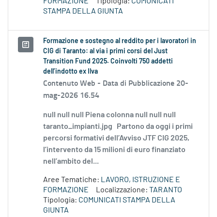
FORMAZIONE
Tipologia:
COMUNICATI
STAMPA DELLA GIUNTA
Formazione e sostegno al reddito per i lavoratori in
CIG di Taranto: al via i primi corsi del Just
Transition Fund 2025. Coinvolti 750 addetti
dell’indotto ex Ilva
Contenuto Web -
Data di Pubblicazione 20-
mag-2026 16.54
null null null Piena colonna null null null
taranto_impianti.jpg Partono da oggi i primi
percorsi formativi dell’Avviso JTF CIG 2025,
l’intervento da 15 milioni di euro finanziato
nell’ambito del...
Aree Tematiche:
LAVORO, ISTRUZIONE E
FORMAZIONE
Localizzazione:
TARANTO
Tipologia:
COMUNICATI STAMPA DELLA
GIUNTA