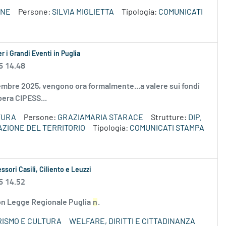
ONE
Persone:
SILVIA MIGLIETTA
Tipologia:
COMUNICATI
r i Grandi Eventi in Puglia
6 14.48
vembre 2025, vengono ora formalmente...a valere sui fondi
era CIPESS...
TURA
Persone:
GRAZIAMARIA STARACE
Strutture:
DIP.
AZIONE DEL TERRITORIO
Tipologia:
COMUNICATI STAMPA
ssori Casili, Ciliento e Leuzzi
6 14.52
 con Legge Regionale Puglia
n
.
RISMO E CULTURA
WELFARE, DIRITTI E CITTADINANZA