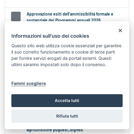
Approvazione esiti dell’ammissibilità formale e
sostanziale dei Programmi annuali 2026
Contenuto Web -
Data di Pubblicazione 4-ago-
×
2026 12.35
Informazioni sull'uso dei cookies
Questo sito web utilizza cookie essenziali per garantire
171_DIR_2026_00155_DeterminaPUB card
il suo corretto funzionamento e cookie di terze parti
portale_FDR_1.png La Determina dirigenziale
per fornire servizi erogati da portali esterni. Questi
n
....medesimo provvedimento dirigenziale si
ultimi saranno impostati solo dopo il consenso.
dà atto inoltre della valutazione delle...
Aree Tematiche:
TURISMO E CULTURA
Fammi scegliere
Argomenti:
FONDO DI ROTAZIONE
PR 2021-
2027:
PR 2021-2027
Accetta tutti
prot_n_0436626_2026_Progetto di Promozione
Rifiuta tutti
Territoriale Puglia a Le Figaro – Parigi, 30 settebre
2026. Manifestazione interesse per le aziende
agrituristiche pugliesi_signed