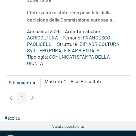
2026 13.28
L'intervento è stato reso possibile dalla
decisione della Commissione europea
n
.
Annualità:
2026
Aree Tematiche:
AGRICOLTURA
Persone:
FRANCESCO
PAOLICELLI
Strutture:
DIP. AGRICOLTURA,
SVILUPPO RURALE E AMBIENTALE
Tipologia:
COMUNICATI STAMPA DELLA
GIUNTA
Mostrati 1 - 8 su 8 risultati.
8 Elementi
Per pagina
1
Pagina Precedente
Pagina Seguente
Pagina
Ascolta
Valuta questo sito