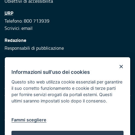
Obiettivi di accessibilità
URP
Telefono: 800 713939
Scrivici:
email
Redazione
Responsabili di pubblicazione
Protezione civile
×
Vai al sito di Protezione Civile Puglia
Informazioni sull'uso dei cookies
Iniziativa finanziata con risorse del POR Puglia 2014/2020 -
Questo sito web utilizza cookie essenziali per garantire
Asse XI
il suo corretto funzionamento e cookie di terze parti
per fornire servizi erogati da portali esterni. Questi
ultimi saranno impostati solo dopo il consenso.
Note legali
Cookie e privacy
Atti di notifica
Fammi scegliere
Feed RSS
Servizi Intranet